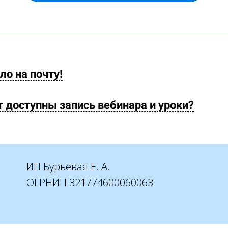
ло на почту!
т доступны запись вебинара и уроки?
ИП Бурьевая Е. А.
ОГРНИП 321774600060063